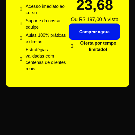
23,68
Acesso imediato ao
curso
Ou R$ 197,00 à vista
Suporte da nossa
equipe
Comprar agora
Aulas 100% práticas
e diretas
Oferta por tempo
limitado!
Estratégias
validadas com
centenas de clientes
reais