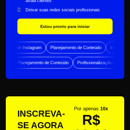
atraia clientes
Deixar suas redes sociais profissionais
Estou pronto para iniciar
Estratégia
Tráfego Pago
Profissionalização de Ins
alização de Instagram
Tráfego Pago
Estratégia
Planejame
Por apenas
10x
INSCREVA-
R$
SE AGORA