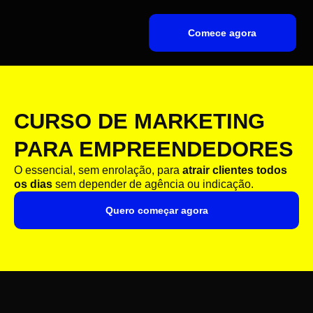
Comece agora
CURSO DE MARKETING
PARA EMPREENDEDORES
O essencial, sem enrolação, para
atrair clientes todos
os dias
sem depender de agência ou indicação.
Quero começar agora